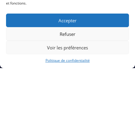
3
et fonctions.
Accepter
Stratégie IT sur mesure
Refuser
Voir les préférences
4
Politique de confidentialité
Souplesse et réactivité